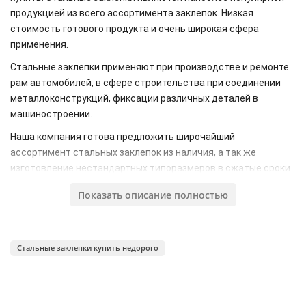
продукцией из всего ассортимента заклепок. Низкая
стоимость готового продукта и очень широкая сфера
применения.
Стальные заклепки применяют при производстве и ремонте
рам автомобилей, в сфере строительства при соединении
металлоконструкций, фиксации различных деталей в
машиностроении.
Наша компания готова предложить широчайший
ассортимент стальных заклепок из наличия, а так же
изготовление нестандартных типоразмеров в сжатые сроки.
Вся продукция производится согласно ГОСТ 10299-80, ГОСТ
Показать описание полностью
10300-80, ГОСТ 10301-80, ГОСТ 10302-80, ГОСТ 10303-80,
ГОСТ 14797-85, ГОСТ 14798-85, ГОСТ 14799-85, ГОСТ 14800-
85, ГОСТ 14801-85. Исходный материал при производстве
заклепок подбирается с учетом технических требований
Стальные заклепки купить недорого
заказчика.
Продажа осуществляется от одной штуки.