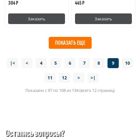
304 Р
445 Р
Заказать
Заказать
ПОКАЗАТЬ ЕЩЕ
|<
<
4
5
6
7
8
9
10
11
12
>
>|
Показано с 97 по 108 из 134 (всего 12 страниц)
Остались вопросы?