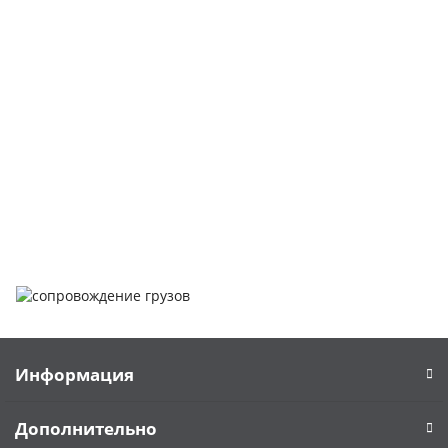
Покупка металлопроката — это сложное и многогранное
мероприятие, которое может вызвать множество вопросов.
Чтобы помочь вам разобраться в процессе, вы можете
заказать обратный звонок или написать нам.
Задать вопрос
Написать нам
Информация
Дополнительно