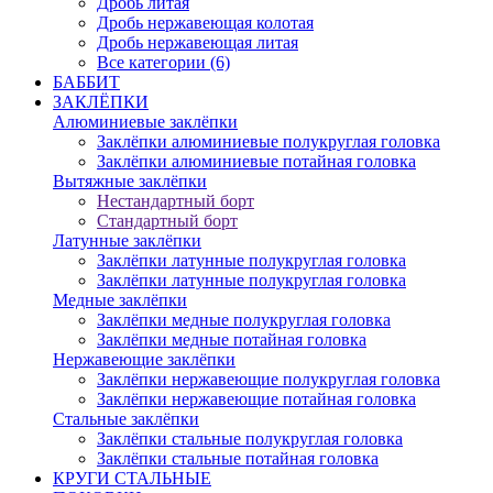
Дробь литая
Дробь нержавеющая колотая
Дробь нержавеющая литая
Все категории (6)
БАББИТ
ЗАКЛЁПКИ
Алюминиевые заклёпки
Заклёпки алюминиевые полукруглая головка
Заклёпки алюминиевые потайная головка
Вытяжные заклёпки
Нестандартный борт
Стандартный борт
Латунные заклёпки
Заклёпки латунные полукруглая головка
Заклёпки латунные полукруглая головка
Медные заклёпки
Заклёпки медные полукруглая головка
Заклёпки медные потайная головка
Нержавеющие заклёпки
Заклёпки нержавеющие полукруглая головка
Заклёпки нержавеющие потайная головка
Стальные заклёпки
Заклёпки стальные полукруглая головка
Заклёпки стальные потайная головка
КРУГИ СТАЛЬНЫЕ