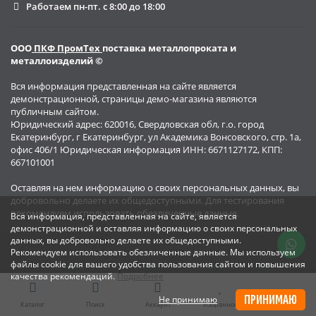
Работаем пн-пт. с 8:00 до 18:00
ООО
ПКФ ПромТех
поставка металлопроката и
металлоизделий ©
Вся информация представленная на сайте является
демонстрационной, страницы демо-магазина являются
публичным сайтом.
Юридический адрес: 620016, Свердловская обл, г.о. город
Екатеринбург, г Екатеринбург, ул Академика Вонсовского, стр. 1а,
офис 406/1 Юридическая информация ИНН: 6671127172, КПП:
667101001
Оставляя на нем информацию о своих персональных данных, вы
добровольно делаете их общедоступными. Для тестирования
рекомендуем использовать обезличенные данные.
Вся информация, представленная на сайте, является
демонстрационной и оставляя информацию о своих персональных
данных, вы добровольно делаете их общедоступными.
Рекомендуем использовать обезличенные данные. Мы используем
файлы cookie для вашего удобства пользования сайтом и повышения
качества рекомендаций.
Подробнее
ПРИНИМАЮ
Не принимаю
Каталог
Поиск
Аккаунт
Избранное