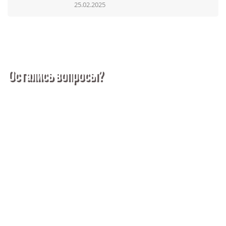
25.02.2025
Остались вопросы?
Покупка металлопроката — это сложное и многогранное
мероприятие, которое может вызвать множество вопросов.
Чтобы помочь вам разобраться в процессе, вы можете
заказать обратный звонок или написать нам.
Задать вопрос
Написать нам