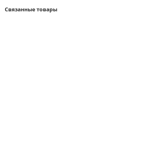
Связанные товары
ЗАКЛЕПКА АЛЮМИНИЕВАЯ ПОЛУКРУГЛАЯ ГОЛОВКА 12X30 ГОСТ
10299-80
В наличии
0 Р
Заказать